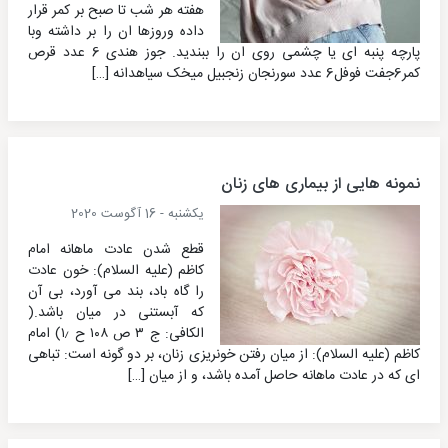
هفته هر شب تا صبح بر کمر قرار
داده وروزها ان را بر داشته وبا
پارچه پنبه ای یا چشمی روی ان را ببندید. جوز هندی 6 عدد قرص
کمر6جفت فوفل6 عدد سورنجان زنجبیل میخک سیاهدانه […]
نمونه هایی از بیماری های زنان
یکشنبه - 16 آگوست 2020
قطع شدن عادت ماهانه امام
کاظم (علیه السلام): خون عادت
را گاه باد، بند می آورد، بی آن
که آبستنی در میان باشد.(
الکافی: ج ۳ ص ۱۰۸ ح ۱٫) امام
کاظم (علیه السلام): از میان رفتن خونریزی زنان، بر دو گونه است: تباهی
ای که در عادت ماهانه حاصل آمده باشد، و از میان […]