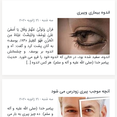
اندوه بیماری وپیری
سه شنبه - 21 ژانویه 2020
قرآن وَتَوَلَّىٰ عَنْهُمْ وَقَالَ يَا أَسَفَىٰ
عَلَىٰ يُوسُفَ وَابْيَضَّتْ عَيْنَاهُ مِنَ
الْحُزْنِ فَهُوَ كَظِيمٌ ﴿٨٤/ یوسف﴾
به آنان پشت کرد و گفت: آه و
اندوه بر یوسف. و چشمانش
اندوه، سفید شده بود، در حالی که اندوه خود را فرو می خورد. حدیث
پیامبر خدا (صلی الله علیه و آله و سلم): هر کس اندوه […]
آنچه موجب پیری زودرس می شود
سه شنبه - 21 ژانویه 2020
پیامبر خدا (صلی الله علیه و آله
و سلم): ده چیز پیری به بار می