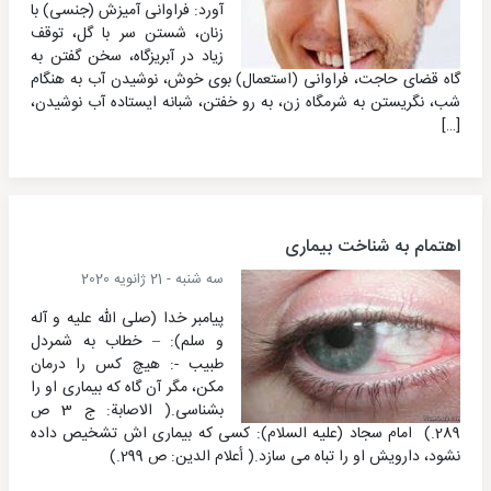
آورد: فراوانی آمیزش (جنسی) با
زنان، شستن سر با گل، توقف
زیاد در آبریزگاه، سخن گفتن به
گاه قضای حاجت، فراوانی (استعمال) بوی خوش، نوشیدن آب به هنگام
شب، نگریستن به شرمگاه زن، به رو خفتن، شبانه ایستاده آب نوشیدن،
[…]
اهتمام به شناخت بیماری
سه شنبه - 21 ژانویه 2020
پیامبر خدا (صلی الله علیه و آله
و سلم): – خطاب به شمردل
طبیب -: هیچ کس را درمان
مکن، مگر آن گاه که بیماری او را
بشناسی.( الاصابة: ج 3 ص
289.) امام سجاد (علیه السلام): کسی که بیماری اش تشخیص داده
نشود، دارویش او را تباه می سازد.( أعلام الدین: ص 299.)