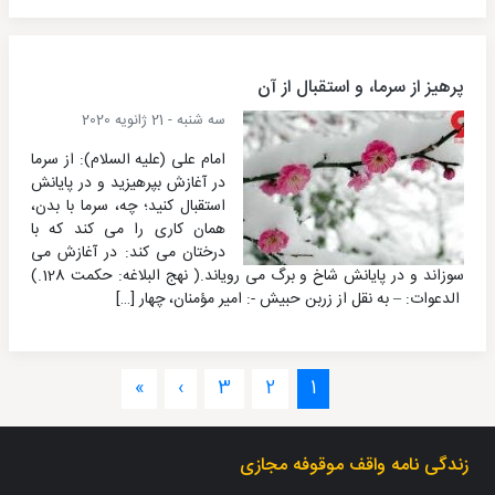
پرهیز از سرما، و استقبال از آن
سه شنبه - 21 ژانویه 2020
امام علی (علیه السلام): از سرما
در آغازش بپرهیزید و در پایانش
استقبال کنید؛ چه، سرما با بدن،
همان کاری را می کند که با
درختان می کند: در آغازش می
سوزاند و در پایانش شاخ و برگ می رویاند.( نهج البلاغه: حکمت 128.)
الدعوات: – به نقل از زربن حبیش -: امیر مؤمنان، چهار […]
»
›
3
2
1
زندگی نامه واقف موقوفه مجازی