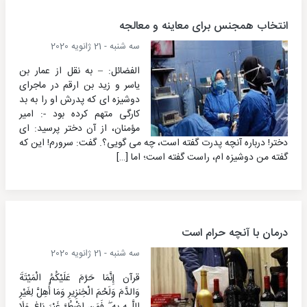
انتخاب همجنس برای معاینه و معالجه
سه شنبه - 21 ژانویه 2020
الفضائل: – به نقل از عمار بن
یاسر و زید بن ارقم در ماجرای
دوشیزه ای که پدرش او را به بد
کارگی متهم کرده بود -: امیر
مؤمنان، از آن دختر پرسید: ای
دختر! درباره آنچه پدرت گفته است، چه می گویی؟. گفت: سرورم! این که
گفته من دوشیزه ام، راست گفته است؛ اما […]
درمان با آنچه حرام است
سه شنبه - 21 ژانویه 2020
قرآن إِنَّمَا حَرَّمَ عَلَيْكُمُ الْمَيْتَةَ
وَالدَّمَ وَلَحْمَ الْخِنزِيرِ وَمَا أُهِلَّ لِغَيْرِ