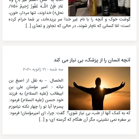
اللَّـهِ بِهِ ۖ فَمَنِ اضْطُرَّ غَيْرَ بَاغٍ وَلَا
عَادٍ فَإِنَّ اللَّـهَ غَفُورٌ رَّحِيمٌ ﴿١١٥/
نحل﴾) خداوند، تنها مردار، خون،
گوشت خوک و آنچه را با نام غیر خدا سر بریده‌اند، بر شما حرام کرده
است؛ امّا کسانی که ناچار شوند، در حالی که تجاوز و تعدّی […]
آنچه انسان را از پزشک، بی نیاز می کند
سه شنبه - 21 ژانویه 2020
الخصال: – به نقل از اصبغ بن
نباته -: امیر مؤمنان علی بن
ابیطالب (علیه السلام) به فرزند
خود حسن (علیه السلام) فرمود:
پسرم! آیا تو را چهار نکته نیاموزم
که به کمک آنها از طب، بی نیاز شوی؟. گفت: چرا، ای امیرمؤمنان! فرمود:
بر سفره نمی نشینی، مگر آن هنگام که گرسنه ای؛ و […]