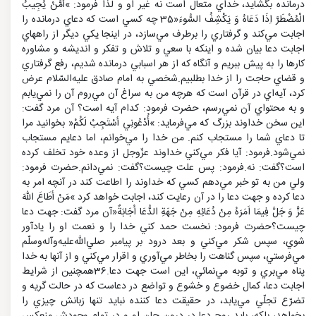
درمانده بگشايد، خداي متعال است نه غير او و لذا فرمود: »أَمَّنْ يُجِيبُ
الْمُضْطَرَّ اِذَا دَعَاهُ وَ يَكْشِفُ السُّوءَ«35 چه كسي است كه دعاي درمانده را
اجابت مي‌كند و گرفتاري را برطرف مي‌سازد، در اينجا يكي ديگر از راههاي
اجابت دعا بيان شده و اينكه با سعي و تلاش و تفكر و انديشه و مشاوره
كارها را به پيش ببريم و آنگاه كه از هر اسبابي درمانده شديم، رفع گرفتاري
و قضاي حاجت را از خدا بطلبيم.شخصي به امام صادق عليه‌السّلام عرض
كرد، آيه‌اي در قرآن است كه هرچه من به سراغ آن مي‌روم آن را نمي‌يابم
و به محتواي آن نمي‌رسم، حضرت فرمود: كدام آيه است؟ آن مرد گفت:
اين سخن خداوند بزرگ كه مي‌فرمايد: »أُدْعُونِي أسْتَجِبْ لَكُمْ« بخوانيد مرا
تا دعاي شما را مستجاب كنم. من خدا را مي‌خوانم، اما دعايم مستجاب
نمي‌شود.فرمود: آيا فكر مي‌كني خداوند عزّوجل از وعده خود تخلف كرده
است؟گفت: نه.فرمود: پس علت چيست؟گفت: نمي‌دانم.حضرت فرمود:
ولي من به تو خبر مي‌دهم كسي كه خداوند را اطاعت كند در آنچه امر به
دعا كرده و جهت دعا را در آن رعايت كند، اجابت خواهد كرد »مَنْ أطَاعَ اللهَ
عَزَّ وَ جَلَّ فِيمَا اَمَرَهُ مِنْ دُعَائِهِ مِنْ جَهَةِ الدُّعَا اُجَابَةٌ«آن مرد گفت: جهت دعا
چيست؟حضرت فرمود: نخست حمد كني خدا را و نعمت او را يادآور
شوي، سپس شكر مي‌كني و بعد درود بر پيامبر صلي‌الله‌عليه‌و‌آله‌و‌سلّم
مي‌فرستي، سپس گناهت را بخاطر مي‌آوري و اقرار مي‌كني و از آنها به خدا
پناه مي‌بري و توبه مي‌نمائي، اين است جهت دعا.36همچنين از شرايط
اجابت دعا، كمال خضوع و خشوع و تواضع در دعاست كه در حالت گريه و
تضرّع تجلّي مي‌يابد، در حقيقت دعا كننده نبايد تنها زبانش چيزي را