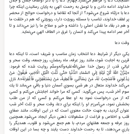
استجابت دعا را فراهم مي‌سازد.چهارم: دعا را با ذكر اوصاف جمال و جلال
خداوند ادامه دادن و با توسل به رحمت الهي به پايان رسانيدن.اينكه چرا
دعا با »رَبَّنَا« شروع مي‌شود؟ از آنجا كه تقاضا و درخواست حوائج از محضر
پر لطف خداوند، تناسب با مسئله ربوبيّت دارد، ربوبيّتي كه هم در خلقت ما
و هم در بقاء ما نقش اصلي را داشته و خير و صلاح ما را نيز مي‌داند و تا
آخر عمر ادامه پيدا مي‌كند و انسان را غرق در الطاف الهي مي‌نمايد.
وقت دعا
يكي ديگر از شرايط دعا انتخاب زمان مناسب و شريف است، تا اينكه دعا
قرين به اجابت شود، مانند روز عرفه، ماه رمضان، روز جمعه، وقت سحر و
ليالي قدر، از رسول خدا صلي‌الله‌غليه‌و‌آله‌و‌سلّم روايت شده كه فرمود:
»يُنَزَّلُ اللهُ كُلّ لَيْلَةٍ إلَي السَّمَاءِ الدُّنْيَا حَتَّي ثُلْثِ الْلَيْلِ الْاَخِيرِ، فَيَقُولُ: مَنْ
يَدْعُونِي فَأسْتَجِبْ لَهُ، مَنْ يَسْألْنِي فَأَعْطِيَهُ، مَنْ يَسْتَغْفِرْنِي فَأغْفِرَلَهُ«8 نازل
مي‌كند خداوند متعال در هر شبي بسوي آسمان دنيا و باقي مي‌ماند تا يك
سوم آخر شب، پس مي‌گويد: كسي كه مرا خواند اجابتش مي‌كنم و كسي
كه از من درخواست نمود به او عطا مي‌كنم و كسي كه از من طلب
بخشش نمود، مي‌آمرزم او را.اينكه براي دعا، وقت سحر و ثلث آخر شب
عنوان گرديد، به جهت حالت معنوي است كه در اين اوقات، مانند صفاي
قلب و اخلاص و فراغت از مشغولات ذهني ديگر ايجاد مي‌شود.همچنين
روز عرفه و جمعه همّتهاي مردم، با هم جمع مي‌شود و قلوب، همديگر را
ياري مي‌دهند، تا به رحمت خداوند دست يابند و چه بسا در اين اوقات