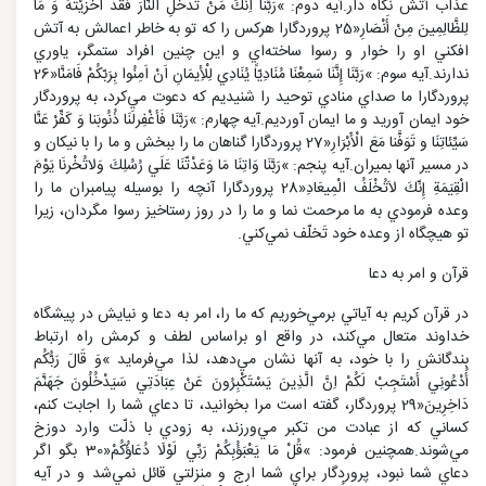
عذاب آتش نگاه دار.آيه دوم: »رَبَّنَا اِنَّكَ مَنْ تَدْخُلِ النَّارَ فَقَدْ اَخْزَيْتَهُ وَ مَا
لِلظَّالِمِينَ مِنْ أَنْصَارِ«25 پروردگارا هركس را كه تو به خاطر اعمالش به آتش
افكني او را خوار و رسوا ساخته‌اي و اين چنين افراد ستمگر، ياوري
ندارند.آيه سوم: »رَبَّنَا إِنَّنَا سَمِعْنَا مُنَادِيّاً يُنَادِي لِلْأِيمَانِ اَنْ اَمِنُوا بِرَبّكُمْ فَامَنَّا«26
پروردگارا ما صداي منادي توحيد را شنيديم كه دعوت مي‌كرد، به پروردگار
خود ايمان آوريد و ما ايمان آورديم.آيه چهارم: »رَبَّنَا فَأغْفِرلَنَا ذُنُوبَنا وَ كَفِّرْ عَنَّا
سَيِّئاتِنَا و تَوَفَّنا مَعَ الْأَبْرَارِ«27 پروردگارا گناهان ما را ببخش و ما را با نيكان و
در مسير آنها بميران.آيه پنجم: »رَبَّنَا وَاتِنَا مَا وَعَدْتّنَا عَلَي رُسُلِكَ وَلاتُخْرنَا يَوْمَ
الْقِيَمَةِ إِنّكَ لاَتُخْلَفُ الْمِيعَادِ«28 پروردگارا آنچه را بوسيله پيامبران ما را
وعده فرمودي به ما مرحمت نما و ما را در روز رستاخيز رسوا مگردان، زيرا
تو هيچگاه از وعده خود تَخلّف نمي‌كني.
قرآن و امر به دعا
در قرآن كريم به آياتي برمي‌خوريم كه ما را، امر به دعا و نيايش در پيشگاه
خداوند متعال مي‌كند، در واقع او براساس لطف و كرمش راه ارتباط
بندگانش را با خود، به آنها نشان مي‌دهد، لذا مي‌فرمايد »وَ قَالَ رَبُّكُم
أُدْعُونِي أَسْتَجِبْ لَكُمْ اِنَّ الَّذِينَ يَسْتَكْبِرُونَ عَنْ عِبَادَتِي سَيَدْخُلُونَ جَهَنَّمَ
دَاخِرِينَ«29 پروردگار، گفته است مرا بخوانيد، تا دعاي شما را اجابت كنم،
كساني كه از عبادت من تكبر مي‌ورزند، به زودي با ذلّت وارد دوزخ
مي‌شوند.همچنين فرمود: »قُلْ مَا يَعْبَؤُبِكُمْ رَبِّي لَوْلَا دُعَاؤُكُمْ«30 بگو اگر
دعاي شما نبود، پروردگار براي شما ارج و منزلتي قائل نمي‌شد و در آيه