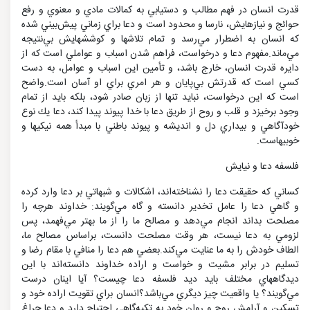
قدرت انسان در فهم مطالب و دستيابي به كمالات مادي و معنوي و رفع
حوائج و نيازهايش، نارسا و محدود است و دعا براي زماني پيش‌بيني شده
كه انسان به اضطرار مي‌رسد و تمام تلاشها و كوششهايش بي‌نتيجه
مي‌ماند.مفهوم دعا و درخواست، فراهم شدن اسباب و عواملي است كه از
دايره قدرت انسان، خارج باشد، و تأمين اين اسباب و عوامل، به دست
كسي است كه قدرتش بي‌پايان و هر امري براي او آسان است.واضح
است كه اين درخواست، نبايد تنها از زبان صادر شود، بلكه بايد از تمام
وجود برخيزد و قلب و روح از طريق دعا با خدا پيوند پيدا كند، دعا يك نوع
خودآگاهي و بيداري دل و انديشه و پيوند باطني با مبدأ همه نيكيها و
خوبيهاست.
فلسفه دعا و نيايش
كساني كه حقيقت دعا را نشناخته‌اند، اشكالات و شبهاتي بر دعا وارد كرده
و گاهي دعا را عامل تخدير دانسته و گاه مي‌گويند: خداوند هرچه را
مصلحت بداند انجام مي‌دهد و مصالح ما را از ما بهتر مي‌فهمد، پس
لزومي به دعا نيست، هر وقت مصلحت دانست، براساس مصالح ما،
الطاف خودش را به ما عنايت مي‌كند.بعضي هم دعا را منافي با مقام رضا و
تسليم در برابر مشيت و خواست و اراده خداوند دانسته‌اند با اين
ديدگاههاي مختلف بايد ديد فلسفه دعا چيست؟ آيا اينان درست
مي‌گويند؟ يا واقعيت چيز ديگري مي‌باشد؟انسان براي تقويت اراده خود و
تسكين و آرامش روح و روان خود به تكيه‌گاهي احتياج دارد و دعا چراغ