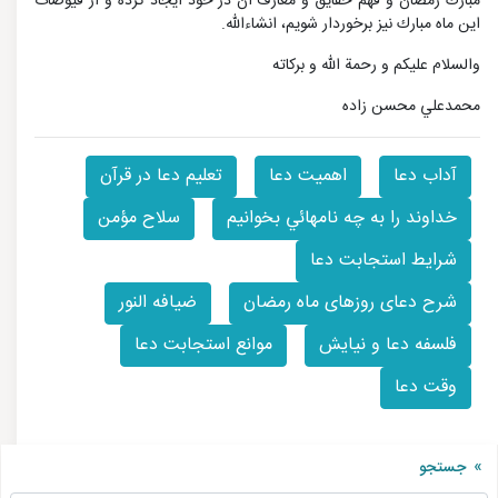
مبارك رمضان و فهم حقايق و معارف آن در خود ايجاد كرده و از فيوضات
اين ماه مبارك نيز برخوردار شويم، انشاءالله.
والسلام عليكم و رحمة الله و بركاته
محمدعلي محسن زاده
آداب دعا
اهميت دعا
تعليم دعا در قرآن
خداوند را به چه نامهائي بخوانيم
سلاح مؤمن
شرايط استجابت دعا
شرح دعای روزهای ماه رمضان
ضیافه النور
فلسفه دعا و نيايش
موانع استجابت دعا
وقت دعا
جستجو