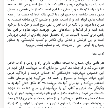
اميد را در دلها روشن مي‌سازد، آنان كه دعا را عامل تخدير مي‌دانند فلسفه
دعا را درك نكرده‌اند، زيرا معني دعا اين نيست كه از علل طبيعي و وسائل
مادي دست بكشيم و به جاي آن دعا كنيم، بلكه آنجا كه دست ما از همه
اسباب عادي كوتاه شد و از اسباب مادي و طبيعي كاري ساخته نيست، به
سراغ دعا برويم و با تكيه بر ذات لايزال الهي روح اميد و حركت را در خود
زنده كنيم و از كمكها و امدادهاي الهي، بهره‌مند شويم.علاوه بر اين دعا
راهي براي كسب قابليت، در راه تحصيل سهم زيادتري از فيض پروردگار
است و اين كوشش و تلاش براي تكامل و كسب شايستگي، به منظور
رسيدن به فيض الهي از ملزومات رضا و تسليم بشمار مي‌رود.
آداب دعا
هر علمي براي رسيدن به نتيجه مطلوب داراي راه و روش و آداب خاص
خود مي‌باشد و از جمله دعا كردن نيز داراي آداب مي‌باشد، قرآن كريم در
اين خصوص مي‌فرمايد: »فرشتگاني كه حاملان عرشند و گرداگرد عرش
الهي طواف مي‌كنند و تسبيح و حمد خدا مي‌گويند براي مؤمنان طلب
استغفار مي‌كنند و نيز براي آنها دعا مي‌كنند.«7 كه شكل دعاي آنها، به ما
چگونگي دعا كردن و آداب آن را مي‌آموزد.اول: براي دعا به نام »رَبّ«
متمسك مي‌شوند و خداوند متعال با اين نام خوانده مي‌شود.دوم: او را به
صفات جمال و جلالش مي‌ستايند و از مقام رحمت و علم بي‌پايانش مدد
مي‌خواهند.سوم: حاجت را مطرح كردن و دعا نمودن با شرايطي كه زمينه