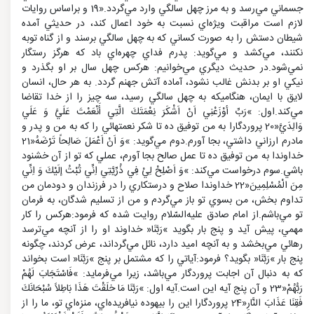
جسماني مي‌رسد و به مرز چهل سالگي وارد مي‌گردد.«19 و براساس روايات
لازم است مراقبت ويژه‌اي نسبت به خود اعمال كند، در حديثي آمده
شيطان دستش را به صورت كساني كه به چهل سالگي برسند و از گناه توبه
نكنند، مي‌كشد و مي‌گويد: پدرم فداي چهره‌اي باد كه هرگز رستگار
نمي‌شود.در حديث ديگري مي‌خوانيم: هركس چهل سال بر او بگذرد و
نيكي او بر بدنش غالب نشود، آماده آتش جهنم گردد. به هر حال، انسان
لايق با ايمان، هنگاميكه به چهل سالگي رسيد، سه چيز را از خدا تقاضا
مي‌كند.اول: »رَبِّ أوْزَعْنِي اَنْ اَشْكَرَ نِعْمَتَكَ الَّتِي أَنْعَمْتَ عَلَيَّ وَ عَلَي
وَالِدَيَّ«20 پروردگارا به من توفيق ده تا شكر نعمتهائي را كه به من و پدر و
مادرم ارزاني داشتي، بجا آورم.دوم مي‌گويد: »وَ اَنْ اَعْمَلَ صَالِحاً تَرْضَهُ«21
خداوندا به من توفيق ده تا عمل صالح بجا آورم، عملي كه تو از آن خشنود
باشي.سوم درخواست مي‌كند: »وَ اَصْلِحْ لِيْ فِي ذُرِّيَّتِي اِنِّي تُبْتُ إلَيْكَ وَ اِنِّي
مِنَ الْمُسْلِمِينَ«22 خداوندا صلاح و درستكاري را در فرزندان و دودمان من
تداوم بخش، من بسوي تو باز مي‌گردم و من از تسليم شدگان، به فرمان
تو مي‌باشم.از امام صادق عليه‌السّلام روايت شده كه فرمود:هركس را كار
مهمي، پيش آيد و پنج بار بگويد »رَبَّنَا« خداوند او را از آنچه مي‌ترسد
رهائي مي‌بخشد و به آنچه اميد دارد، نائل مي‌گرداند، عرض كردند، چگونه
پنج بار »رَبَّنَا« بگويد؟ فرمود:آياتي را كه مشتمل بر پنج »رَبَّنَا« است بخواند
كه به دنبال آن اجابت پروردگار مي‌باشد، زيرا مي‌فرمايد: »فَاسْتَجَابَ لَهُمْ
رَبُّهُمْ«23 و آن پنج آيه اين است.آيه اول: »رَبَّنَا مَا خلَقْتَ هَذَا بَاطِلاً سُبْحَانَكَ
فَقِنَا عَذَابَ النَّارِ«24 پروردگارا اين را بيهوده نيافريده‌اي، منزه‌اي تو، ما را از