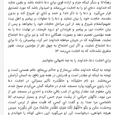
رَهِباً«12 و ديگر اينكه جزم و اراده قوي براي دعا داشته باشد و يقين نمايد
كه خداوند دعاي او را به اجابت مي‌رساند و اميدوار باشد كه مورد تصديق
قرار مي‌گيرد. و دعا را با ذكر خدا و حمد و ثناي او شروع كند و بدون
مقدمه، حاجت خود را بيان ننمايد و دعا را با صلوات بر پيامبر و اهل بيت
عليهم‌السّلام شروع و بعد از اين مراحل حاجات خود را بخواهد و پس از
بيان حاجت نيز، بر پيامبر و فرزندان او درود فرستد، در نهايت دعا را به
همه مؤمنين تعميم دهد و بصورت همگاني دعا كند و نيز براي دعا اجتماع
نمايند، همانگونه كه در جريان مباهله خداوند امر كرد، پيامبرش را، تا براي
دعا اجتماع نمايند، و اگر اين اجتماع به چهل نفر از مؤمنين برسد، هنوز
متفرق نشده‌اند كه به اجابت مي‌رسد.13
براي اجابت دعا، خداوند را به چه نامهائي بخوانيم
توجه به اينكه خداوند مالك بي‌منازع و حاكم بي‌مانع، عالم هستي است و
توجه به اينكه او مقتدر است و قدرتش در همه چيز نافع، به انسان آرامش
مي‌بخشد. دو نام »مَلِيكْ« و »مُقْتَدِر« تأثير بسزائي در اجابت دعا
دارد.راوي مي‌گويد:وارد مسجد شدم در حاليكه گمان مي‌كردم صبح شده،
ولي معلوم شد مقدار زيادي از شب باقي مانده و احدي در مسجد غير از
من نبود، ناگهان حركتي از پشت سرم حس كردم و بسيار ترسيدم، امّا
ناشناسي مرا صدا زد و گفت اي كسي كه قلبت مملو از ترس است،
وحشت مكن و بگو »اَللَّهُمَّ اِنَّكَ مَلِيكٍ مُقْتَدِرٍ مَاتَشَاءُ مِنْ اَمْرٍ يَكُونَ« سپس
هرچه خواهي، درخواست كن او مي‌گويد اين دعاي كوتاه را خواندم و