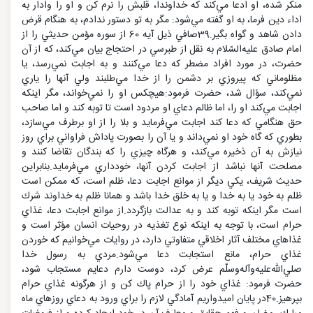
منكر شده، او ادعا مي‌كند كه خداوندا، قلبش را نرم كن و او را وادار به
اداء دين فرما، به او گفته مي‌شود: مگر به تو دستور ندادم، به هنگام قرض
دادن شاهد و گواه بگير.39صافي ذيل آيه 60 از سوره مؤمن حديثي را از
امام صادق عليه‌السّلام به نقل از طبرسي در احتجاج بيان مي‌كند، كه از آن
حضرت، در مورد افراد مضطر كه دعا مي‌كنند و به اجابت نمي‌رسد، يا
مظلوماني كه پيروزي بر دشمن را از خدا مي‌طلبند ولي آنها را ياري
نمي‌كند، سؤال شد، حضرت فرمود:هيچكس او را نمي‌خواند، مگر اينكه
اجابت مي‌كند او را، اما ظالم دعاي او مردود است تا توبه كند و اما صاحب
حق هنگامي كه دعا كند اجابت مي‌فرمايد و بلا را از او برطرف مي‌سازد،
بطوري كه گاه خود او نمي‌داند و يا آن را بصورت پاداش فراواني براي روز
نيازش به آن ذخيره مي‌كند، و هرگاه چيزي را كه بندگان تقاضا كنند و
مصلحت آنها نباشد از اجابت كردن آنها، خودداري مي‌فرمايد.بنابراين
حديث شريف، يكي ديگر از موانع اجابت دعا، ظلم است، كه ممكن است
ظلم به خود يا به خدا و يا به خلق خدا باشد و همانا ظلم به خداوند شرك
است مگر اينكه توبه كند و به عدالت بازگردد.از موانع اجابت دعا، غذاي
حرام است، با توجه به اينكه نوع تغذيه در روحيات انسان مؤثر است و
غذاهاي مختلف آثار اخلاقي متفاوتي دارد، در روايات مي‌خوانيم كه خوردن
غذاي حرام، مانع استجابت دعا مي‌شود.مردي به رسول خدا
صلي‌الله‌عليه‌وآله‌و‌سلّم عرض كرد، دوست دارم دعايم مستجاب شود،
حضرت فرمود: غذاي خود را از حرام پاك كن و از هرگونه غذاي حرام
بپرهيز.40در پايان اميدواريم آمادگي لازم را براي ورود به دعاي روزهاي ماه