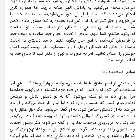
مي‌ترسيد، اما همواره كارهائي را انجام مي‌دهيد كه شما را به آن نزديك
مي‌سازد.پنجم: مي‌گوئيد به پاداش الهي علاقه داريد، اما همواره كاري
انجام مي‌دهيد كه شما را از آن دور مي‌سازد.ششم: نعمت خدا را
مي‌خوريد و حق شكر او را، اداء نمي‌كنيد.هفتم: به شما دستور داده دشمن
شيطان باشيد، ادعاي دشمني با شيطان داريد، اما عملاً با او مخالفت
نمي‌كنيد.هشتم: شما عيوب مردم را نصب العين خود ساخته و عيوب خود
را فراموش كرده‌ايد، با اين حال چگونه انتظار داريد دعايتان به اجابت
برسد؟ در حالي كه خودتان درهاي آن را بسته‌ايد، تقوا پيشه كنيد، اعمال
خويش را اصلاح نمائيد، امر به معروف و نهي از منكر كنيد تا دعاي شما به
اجابت برسد.38
موانع استجابت دعا
در حديثي از امام صادق عليه‌السّلام مي‌خوانيم: چهار گروهند كه دعاي آنها
مستجاب نمي‌شود.اول: كسي كه در خانه خود نشسته و مي‌گويد، خداوندا
مرا روزي ده، به او گفته مي‌شود: آيا به تو دستور تلاش و كوشش
ندادم.دوم: كسي كه همسري دارد كه دائماً او را ناراحت مي‌كند و او دعا
مي‌كند كه از دستش خلاص شود، به او گفته مي‌شود: مگر حق طلاق را به
تو ندادم.سوم: كسي كه اموالي داشته و آنها را بيهوده تلف كرده، مي‌گويد:
خداوندا، به من روزي مرحمت نما، به او گفته مي‌شود: مگر دستور اقتصاد
و ميانه‌روي را به تو ندادم، مگر دستور اصلاح مال به تو ندادم.چهارم: كسي
كه مال داشته و بدون شاهد و گواه به ديگري وام داده، اما وام گيرنده