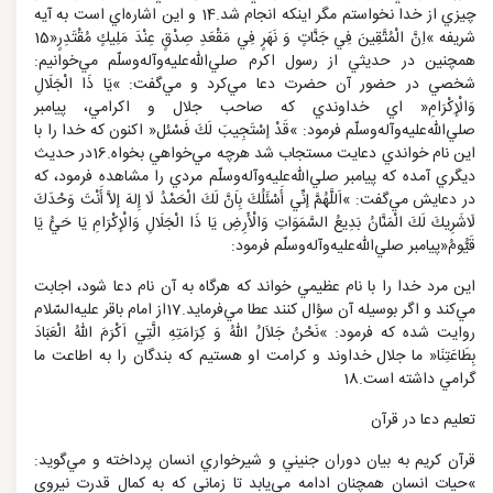
چيزي از خدا نخواستم مگر اينكه انجام شد.14 و اين اشاره‌اي است به آيه
شريفه »اِنَّ الْمُتَّقِينَ فِي جَنَّاتٍ وَ نَهَرٍ فِي مَقْعَدِ صِدْقٍ عِنْدَ مَلِيكٍ مُقْتَدِرٍ«15
همچنين در حديثي از رسول اكرم صلي‌الله‌عليه‌و‌آله‌و‌سلّم مي‌خوانيم:
شخصي در حضور آن حضرت دعا مي‌كرد و مي‌گفت: »يَا ذَا الْجَلَالِ
وَالْإِكْرَامِ« اي خداوندي كه صاحب جلال و اكرامي، پيامبر
صلي‌الله‌عليه‌و‌آله‌و‌سلّم فرمود: »قَدْ إسْتَجِيبَ لَكَ فَسْئل« اكنون كه خدا را با
اين نام خواندي دعايت مستجاب شد هرچه مي‌خواهي بخواه.16در حديث
ديگري آمده كه پيامبر صلي‌الله‌عليه‌و‌آله‌و‌سلّم مردي را مشاهده فرمود، كه
در دعايش مي‌گفت: »اَللَّهُمَّ إنِّي أَسْئَلُكَ بِاَنَّ لَكَ الْحَمْدُ لَا إِلهَ إلاَّ أَنْتَ وَحْدَكَ
لَاشَرِيكَ لَكَ الْمَنَّانُ بَدِيعُ السَّمَوَاتِ وَالْأَرِضِ يَا ذَا الْجَلَالِ وَالْإِكْرَامِ يَا حَيُّ يَا
قَيُّومُ«پيامبر صلي‌الله‌عليه‌و‌آله‌و‌سلّم فرمود:
اين مرد خدا را با نام عظيمي خواند كه هرگاه به آن نام دعا شود، اجابت
مي‌كند و اگر بوسيله آن سؤال كنند عطا مي‌فرمايد.17از امام باقر عليه‌السّلام
روايت شده كه فرمود: »نَحْنُ جَلاَلُ اللهُ وَ كِرَامَتِهِ الَّتِي اَكْرَمَ اللهُ الْعَبَادَ
بِطَاعَتِنَا« ما جلال خداوند و كرامت او هستيم كه بندگان را به اطاعت ما
گرامي داشته است.18
تعليم دعا در قرآن
قرآن كريم به بيان دوران جنيني و شيرخواري انسان پرداخته و مي‌گويد:
»حيات انسان همچنان ادامه مي‌يابد تا زماني كه به كمال قدرت نيروي