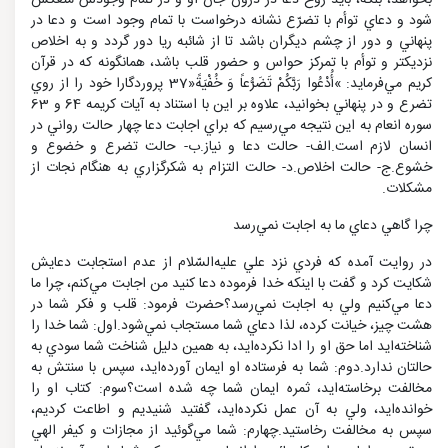
بخواهد، بلكه، بايد روح دعا در درون جان او و در تمام وجودش منعكس
شود و دعاي توأم با تضرّع نشانه درخواست با تمام وجود است و دعا در
پنهاني و دور از چشم ديگران باشد تا از شائبه ريا دور گردد و به اخلاص
نزديكتر و توأم با تمركز حواس و حضور قلب باشد، همانگونه كه در قرآن
كريم مي‌فرمايد: »أُدْعُوا رَبَّكُمْ تَضَرُّعاً وَ خُفْيَةً«37 پروردگارا خود را از روي
تضرع و در پنهاني بخوانيد، علاوه بر اين با استناد به آيات كريمه 64 و 63
سوره انعام به اين نتيجه مي‌رسيم كه براي اجابت دعا چهار حالت رواني در
انسان لازم است.الف- حالت دعا و نياز.ب- حالت تضرع و خضوع و
خشوع.ج- حالت اخلاص.د- حالت التزام به شكرگزاري به هنگام نجات از
مشكلات.
چرا گاهي دعاي ما به اجابت نمي‌رسد
در روايت آمده كه فردي نزد علي عليه‌السّلام از عدم استجابت دعايش
شكايت كرد و گفت با اينكه خدا فرموده دعا كنيد من اجابت مي‌كنم، چرا ما
دعا مي‌كنيم ولي به اجابت نمي‌رسد؟حضرت فرمود: قلب و فكر شما در
هشت چيز، خيانت كرده، لذا دعاي شما مستجاب نمي‌شود.اول: شما خدا را
شناخته‌ايد اما حق او را ادا نكرده‌ايد، به همين دليل شناخت شما سودي به
حالتان ندارد.دوم: شما به فرستاده او ايمان آورده‌ايد، سپس با سنتش به
مخالفت برخاسته‌ايد، ثمره ايمان شما چه شده است؟سوم: كتاب او را
خوانده‌ايد، ولي به آن عمل نكرده‌ايد، گفتيد شنيديم و اطاعت كرديم،
سپس به مخالفت رخاستيد.چهارم: شما مي‌گوئيد از مجازات و كيفر الهي