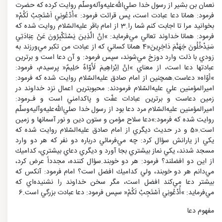
نعمان بن بشير از رسول خدا صلي‌الله‌عليه‌و‌آله‌و‌سلّم روايت كرده كه حضرت
فرمود: همانا دعا عبادت است، پس قرائت فرمود: »اُدْعُونِي اَسْتَجِبْ لَكُمْ«
بخوانيد مرا تا اجابت كنم شما را.3 از امام باقر عليه‌السّلام روايت شده كه
فرمود: همانا خداوند تعالي مي‌فرمايد: »اِنَّ الَّذِينَ يَسْتَكْبِرُونَ عَنْ عِبَادَتِي
سَيَدْخُلُونَ جَهَنَّمَ دَاخِرِينَ«4 همانا كساني كه از عبادت من تكبر مي‌ورزند به
زودي با ذلت وارد دوزخ مي‌شوند، سپس فرمود: و آن دعا است و برترين
عبادتها دعا است، از معناي »اِنَّ اِبْرَاهِيمَ لَأَوّاهٌ حَلِيمٌ« پرسيدم، فرمود:
»أوّاه« دعاست.همچنين از امام صادق عليه‌السّلام روايت شده كه فرمود:
اميرالمؤمنين علي عليه‌السّلام فرمودند: محبوبترين اعمال نزد خداوند در
زمين دعاست و برترين عبادات عفّت و پاكدامني است و فـرمود:
اميرالمؤمنين عليه‌السّلام مرد دعا بود از رسول خدا صلي‌الله‌عليه‌وآليه‌وسلّم
روايت شده كه فرمود:»دعا سلاح مؤمن و ستون دين و نور آسمانها و زمين
است.«5 و در حديث ديگري از امام صادق عليه‌السّلام روايت شده كه
يكي از يارانش سؤال كرد: چه مي‌فرمائي درباره دو نفر كه هر دو وارد
مسجد شدند، يكي نماز بيشتري بجا آورد و ديگري دعاي بيشتري، كداميك
از اين دو افضلند؟ فرمود: هر دو خوبند.سؤال كننده، مجدداً عرض كرد،
مي‌دانم هر دو خوبند، ولي كداميك افضل است؟ امام فرمود: آنكس كه
بيشتر دعا مي‌كند افضل است، مگر سخن خداوند را نشنيده‌اي كه
مي‌فرمايد: »أُدْعُونِي اَسْتَجِبْ لَكُمْ« سپس فرمود: دعا عبادت بزرگي است.6
مفهوم دعا