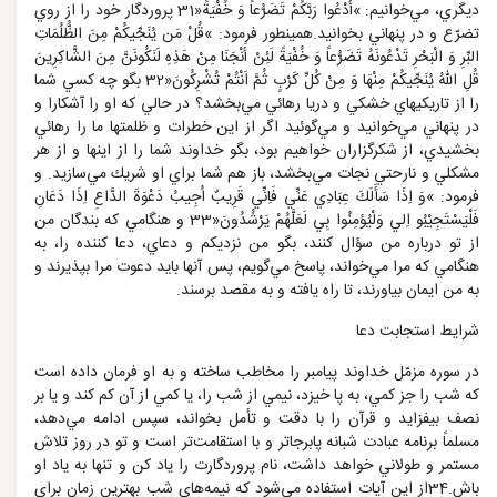
ديگري، مي‌خوانيم: »أُدْعُوا رَبَّكُمْ تَضَرُّعاً وَ خُفْيَةً«31 پروردگار خود را از روي
تضرّع و در پنهاني بخوانيد.همينطور فرمود: »قُلْ مَن يُنَجِّيكُمْ مِنَ الظُّلُمَاتِ
البِّرِ وَ الْبَحْرِ تَدْعُونَهُ تَضَرُّعاً وَ خُفْيَةً لَئِنْ أَنْجَنَا مِنْ هَذِهِ لَنَكُونَنَّ مِنَ الشَّاكِرِينَ
قُلِ اللهُ يُنَجِّيكُمْ مِنْهَا وَ مِنْ كُلِّ كَرْبٍ ثُمَّ اَنْتُمْ تُشْرِكُونَ«32 بگو چه كسي شما
را از تاريكيهاي خشكي و دريا رهائي مي‌بخشد؟ در حالي كه او را آشكارا و
در پنهاني مي‌خوانيد و مي‌گوئيد اگر از اين خطرات و ظلمتها ما را رهائي
بخشيدي، از شكرگزاران خواهيم بود، بگو خداوند شما را از اينها و از هر
مشكلي و نارحتي نجات مي‌بخشد، باز هم شما براي او شريك مي‌سازيد. و
فرمود: »وَ اِذَا سَأَلَكَ عِبَادِي عَنِّي فَاِنِّي قَرِيبٌ اُجِيبُ دَعْوَةَ الدَّاعِ اِذَا دَعَانِ
فَلْيَسْتَجِيْبُو اِلي وَلْيُؤمِنُوا بِي لَعَلَّهُمْ يَرْشُدُونَ«33 و هنگامي كه بندگان من
از تو درباره من سؤال كنند، بگو من نزديكم و دعاي، دعا كننده را، به
هنگامي كه مرا مي‌خواند، پاسخ مي‌گويم، پس آنها بايد دعوت مرا بپذيرند و
به من ايمان بياورند، تا راه يافته و به مقصد برسند.
شرايط استجابت دعا
در سوره مزمّل خداوند پيامبر را مخاطب ساخته و به او فرمان داده است
كه شب را جز كمي، به پا خيزد، نيمي از شب را، يا كمي از آن كم كند و يا بر
نصف بيفزايد و قرآن را با دقت و تأمل بخواند، سپس ادامه مي‌دهد،
مسلماً برنامه عبادت شبانه پابرجاتر و با استقامت‌تر است و تو در روز تلاش
مستمر و طولاني خواهد داشت، نام پروردگارت را ياد كن و تنها به ياد او
باش.34از اين آيات استفاده مي‌شود كه نيمه‌هاي شب بهترين زمان براي