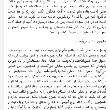
اسراري نهفته باشد، كه انسان از آن اطلاعي ندارد و همچنين حالت
سجود، بهترين حالت است براي اجابت دعا، همانگونه كه رسول خدا
صلي‌الله‌عليه‌و‌آله‌و‌سلّم فرمود: »أقْرَبُ مَايَكُونَ الْعَبْدَ مِنْ رَبِّهِ وَ هُوَ سَاجِدٌ
فَأكْثِرُوا فِيهِ مِنَ الدُّعَاءِ«9 نزديكترين حالت بنده در تقرب به خدا، زماني
است كه در حال سجده است، پس در سجده بسيار دعا كنيد.از جمله آداب
ديگري كه براي دعا ذكر شده، نشستن رو به قبله و بلند نمودن دستها و
پس از دعا دستها را بر صورت كشيدن است.
جابربن عبدا… مي‌گويد:
رسول خدا صلي‌الله‌عليه‌و‌آله‌و‌سلّم براي وقوف، به عرفه آمد و روي به قبله
نمود و بسيار دعا كرد، تا اينكه آفتاب غروب نمود و أنَسْ روايت كرده كه
رسول خدا صلي‌الله‌عليه‌و‌آله‌و‌سلّم در هنگام دعا، دستهايش را بالا مي‌برد
بگونه‌اي كه سپيدي زير بغلش نمايان مي‌گشت و همچنين، ابن عباس
مي‌گويد: رسول خدا صلي‌الله‌عليه‌و‌آله‌و‌سلّم، براي دعا دستهايش را
مي‌گشود و آنگاه كه دعا به اتمام مي‌رسيد، كف دستها را بر صورت خود
مي‌كشيد.10يكي ديگر از آداب دعا، پائين نگاه داشتن صدا، بين آشكار و
پنهاني است، خداي متعال در اين مورد مي‌فرمايد: »وَلَا تَجْهَرْ بِصَوْتِكَ وَ لَا
تُخَافِتْ بِهَا«11 و ديگر اينكه در هنگام دعا خود را به سختي و تكلُّف نيندازد،
چرا كه تكلُّف با حال دعا كه بايد با تضرّع همراه باشد، مناسبت ندارد.و
همچنين از آداب دعا، روي آوردن به خداي متعال و دعا كردن با رغبت و
چشماني پر اشك است »إِنَّهُمْ كَانُوا يُسَارِعُونَ الْخَيْرَاتِ وَ يَدْعُونَنَا رَغِباً وَ