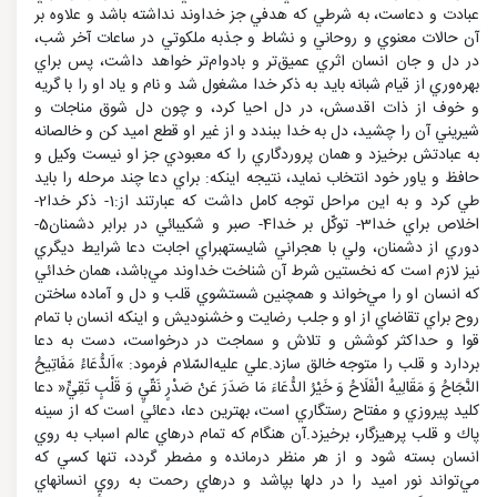
عبادت و دعاست، به شرطي كه هدفي جز خداوند نداشته باشد و علاوه بر
آن حالات معنوي و روحاني و نشاط و جذبه ملكوتي در ساعات آخر شب،
در دل و جان انسان اثري عميق‌تر و بادوام‌تر خواهد داشت، پس براي
بهره‌وري از قيام شبانه بايد به ذكر خدا مشغول شد و نام و ياد او را با گريه
و خوف از ذات اقدسش، در دل احيا كرد، و چون دل شوق مناجات و
شيريني آن را چشيد، دل به خدا ببندد و از غير او قطع اميد كن و خالصانه
به عبادتش برخيزد و همان پروردگاري را كه معبودي جز او نيست وكيل و
حافظ و ياور خود انتخاب نمايد، نتيجه اينكه: براي دعا چند مرحله را بايد
طي كرد و به اين مراحل توجه كامل داشت كه عبارتند از:1- ذكر خدا2-
اخلاص براي خدا3- توكّل بر خدا4- صبر و شكيبائي در برابر دشمنان5-
دوري از دشمنان، ولي با هجراني شايستهبراي اجابت دعا شرايط ديگري
نيز لازم است كه نخستين شرط آن شناخت خداوند مي‌باشد، همان خدائي
كه انسان او را مي‌خواند و همچنين شستشوي قلب و دل و آماده ساختن
روح براي تقاضاي از او و جلب رضايت و خشنوديش و اينكه انسان با تمام
قوا و حداكثر كوشش و تلاش و سماجت در درخواست، دست به دعا
بردارد و قلب را متوجه خالق سازد.علي عليه‌السّلام فرمود: »اَلدُّعَاءُ مَفَاتِيحُ
النَّجَاحُ وَ مَقَالِيهُ الْفَلَاحُ وَ خَيْرُ الدُّعَاءَ مَا صَدَرَ عَنْ صَدْرٍ نَقّيٍ وَ قَلْبٍ تَقِيٍّ« دعا
كليد پيروزي و مفتاح رستگاري است، بهترين دعا، دعائي است كه از سينه
پاك و قلب پرهيزگار، برخيزد.آن هنگام كه تمام درهاي عالم اسباب به روي
انسان بسته شود و از هر منظر درمانده و مضطر گردد، تنها كسي كه
مي‌تواند نور اميد را در دلها بپاشد و درهاي رحمت به روي انسانهاي