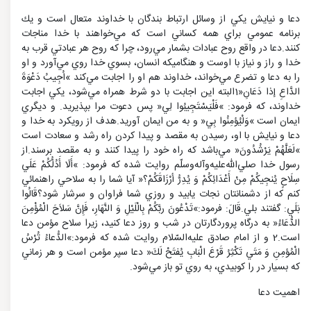
دعا و نيايش يكي از وسائل ارتباط بندگان با خداوند متعال است و يك
برنامه عمومي براي همه كساني است كه مي‌خواهند با خدا مناجات
كنند.دعا در واقع روح عبادات بشمار مي‌رود، چرا كه روح هر عبادتي قرب به
خدا و راز و نياز با اوست و هنگاميكه انسان، بسوي خدا روي مي‌آورد و او
را به دعا و تضرع مي‌خواند، خداوند هم او را اجابت مي‌كند »اُجِيبُ دَعْوَةَ
الدَّاعِ إذا دَعَانِ«1البته اين اجابت با دو شرط همراه مي‌شود، يكي اجابت
خداوند، كه فرمود: »فَلْيَسْتَجِيبُوا لِي« پس دعوت مرا بپذيريد. و ديگري
ايمان است »وَلْيُؤمِنُوا بِي« و به من ايمان آوريد.هدف از رويكرد به خدا و
دعا و نيايش با او، رسيدن به مقصد و پيدا كردن راه رشد و سعادت است
»لَعَلَّهُمْ يَرْشُدُونَ« مي‌باشد كه راه خود را پيدا كنند و به مقصد برسند.از
رسول خدا صلي‌الله‌عليه‌و‌آله‌وسلّم روايت شده كه فرمود: »أَلَا أَدُلُّكُمْ عَلَي
سِلَاحٍ يُنجِيكُمْ مِنْ أَعْدَائِكُمْ وَ يُدِرُّ أرْزَاقَكُمْ؟« آيا شما را به سلاحي راهنمائي
كنم كه از دشمنانتان نجات يابيد و روزي شما فراوان و سرشار شود؟قَالُوا
بَلَي: گفتند بلي.قَالَ: فرمود:»تَدْعُونَ ربَّكُمْ بِالْلَيْلِ وَ النَّهَارِ، فَإِنَّ سَلاَحَ الْمُؤْمِنَ
الدُّعَاءُ« به درگاه پروردگارتان در شب و روز دعا كنيد، زيرا سلاح مؤمن دعا
است.2 و از امام صادق عليه‌السّلام روايت شده كه فرمود:»الدُّعاءُ تُرْسُ
الْمُؤمِنِ وَ مَتَي تَكْثِرُ قَرْعَ الْبَابِ يُفتَحْ لَكَ« دعا سپر مؤمن است و هر زماني
كه بسيار در را كوبيدي، به روي تو باز مي‌شود.
اهميت دعا