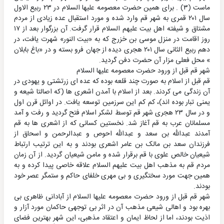
ماست (۳) . برای همین حضرت معصومه علیها السلام در ۲۳ ربیع الاول
سال ۲۰۱ قمری به شهر قم وارد شده و مورد استقبال عده زیادی از مردم
مشتاق و شیفته اهل بیت علیهم السلام قرار گرفت. آن بزرگوار بعد از ۱۷
روز اقامت در منزل موسی بن خزرج که به «بیت النور» شهرت یافت، در
دهم ربیع الثانی سال ۲۰۱ هجری دیده از جهان فرو بسته و در «باغ بابلان
» محل فعلی مزار آن حضرت دفن گردید.
شهر قم قبل از ورود حضرت معصومه علیها السلام
قم قبل از اسلام به صورت چند قلعه بوده که عده ای زرتشتی و یهودی در
آن زندگی می کردند. بعد از اسلام با آمدن اشعری ها (که اصالتا شیعه و
یمنی تبار بوده اند)، کم کم این سرزمین توسعه یافت. در اوائل قرن اول
و در سال ۲۳ هجری شهر قم توسط لشکر اسلام فتح گردید و رفت و آمد
مسلمانان عرب به قم آغاز شد. نخستین کسانی که از اشعری ها به قم
آمدند عبدالله بن سعد و عبدالله احوص و عبدالرحمن و اسحاق از
فرزندان سعد بن مالک بن عامر اشعری بودند و به این ترتیب ارتباط
شیعیان خالص علوی با قم برقرار شده و مامن شیعیان گردید. از آن زمان
مردم قم به مذهب اهل بیت علیهم السلام علاقه خاصی پیدا کرده و به
همین جهت مورد سختگیری و بی مهری خلفای حاکم و ستمگر عصر خود
بودند.
شهر قم قبل از ورود حضرت معصومه علیها السلام از آبادانی ظاهری بی
بهره بود و اهالی شیعی مذهب آن در اثر بی توجهی حاکمان مورد آزار و
اذیت بودند، اما از لحاظ ایمان و اعتقاد مذهبی، این شهر بهترین فضای