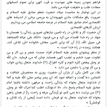
فراهم نمودن زمینه های عبودیت و قرب الهی برای عموم انسانهای
سعادت طلب و حقیقت خواه می باشد .
در این نوشتار به مناسبت میلاد حضرت جعفر صادق علیه السلام و
ضرورت رفع مشکلات مادی شهروندان به بررسی برخی از اندیشه های
اقتصادی امام صادق علیه السلام در عرصه جامعه اسلامی می پردازیم .
ارزش کارهای اقتصادی
آن حضرت کار و تلاش در راه تامین نیازهای ضروری زندگی را همسان با
جهاد در راه خدا قلمداد می کرد و می فرمود: «الکاد علی عیاله کالمجاهد
فی سبیل الله; (۱) آن که برای تامین معاش خانواده اش تلاش کند،
همانند رزمنده در راه خدا است .»
از منظر پیشوای ششم علیه السلام افراد سست عنصر و بی کار و بی
تفاوت، مورد خشم و غضب الهی هستند; چنان که می فرماید: «ان الله
عز وجل یبغض کثره النوم و کثره الفراغ; (۲) خداوند متعال زیادی خواب
و بی کار بودن را دشمن می دارد .»
علاء بن کامل یکی از یاران آن حضرت روزی به محضرش شتافت و
التماس دعا گفت، و اضافه نمود که: ای پسر پیامبر صلی الله علیه و آله!
از خداوند متعال بخواه که زندگی راحت و مرفهی داشته باشم! امام
صادق علیه السلام پاسخ داد: «لا ادعولک، اطلب کما امرک الله عز وجل;
(۳) من برایت دعا نمی کنم، تو [زندگی مرفه و راحت را] از همان راهی
بخواه که خداوند متعال به تو فرمان داده است [یعنی از راه تلاش و
کوشش] .»