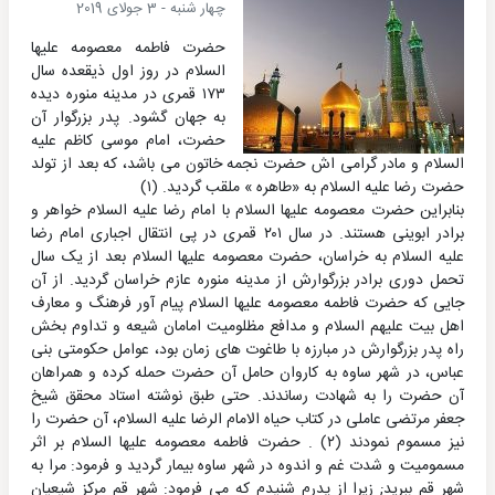
چهار شنبه - 3 جولای 2019
حضرت فاطمه معصومه علیها
السلام در روز اول ذیقعده سال
۱۷۳ قمری در مدینه منوره دیده
به جهان گشود. پدر بزرگوار آن
حضرت، امام موسی کاظم علیه
السلام و مادر گرامی اش حضرت نجمه خاتون می باشد، که بعد از تولد
حضرت رضا علیه السلام به «طاهره » ملقب گردید. (۱)
بنابراین حضرت معصومه علیها السلام با امام رضا علیه السلام خواهر و
برادر ابوینی هستند. در سال ۲۰۱ قمری در پی انتقال اجباری امام رضا
علیه السلام به خراسان، حضرت معصومه علیها السلام بعد از یک سال
تحمل دوری برادر بزرگوارش از مدینه منوره عازم خراسان گردید. از آن
جایی که حضرت فاطمه معصومه علیها السلام پیام آور فرهنگ و معارف
اهل بیت علیهم السلام و مدافع مظلومیت امامان شیعه و تداوم بخش
راه پدر بزرگوارش در مبارزه با طاغوت های زمان بود، عوامل حکومتی بنی
عباس، در شهر ساوه به کاروان حامل آن حضرت حمله کرده و همراهان
آن حضرت را به شهادت رساندند. حتی طبق نوشته استاد محقق شیخ
جعفر مرتضی عاملی در کتاب حیاه الامام الرضا علیه السلام، آن حضرت را
نیز مسموم نمودند (۲) . حضرت فاطمه معصومه علیها السلام بر اثر
مسمومیت و شدت غم و اندوه در شهر ساوه بیمار گردید و فرمود: مرا به
شهر قم ببرید; زیرا از پدرم شنیدم که می فرمود: شهر قم مرکز شیعیان