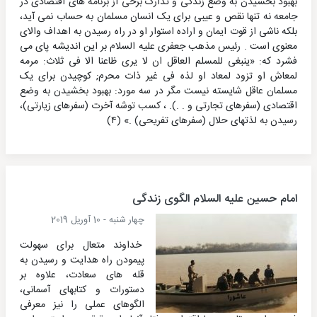
بهبود بخشیدن به وضع زندگی و تدارک برخی از برنامه های اقتصادی در
جامعه نه تنها نقص و عیبی برای یک انسان مسلمان به حساب نمی آید،
بلکه ناشی از قوت ایمان و اراده استوار او در راه رسیدن به اهداف والای
معنوی است . رئیس مذهب جعفری علیه السلام بر این اندیشه پای می
فشرد که: «ینبغی للمسلم العاقل ان لا یری ظاعنا الا فی ثلاث: مرمه
لمعاش او تزود لمعاد او لذه فی غیر ذات محرم; کوچیدن برای یک
مسلمان عاقل شایسته نیست مگر در سه مورد: بهبود بخشیدن به وضع
اقتصادی (سفرهای تجارتی و . .). ، کسب توشه آخرت (سفرهای زیارتی)،
رسیدن به لذتهای حلال (سفرهای تفریحی) .» (۴)
امام حسین علیه السلام الگوی زندگی
چهار شنبه - 10 آوریل 2019
خداوند متعال برای سهولت
پیمودن راه هدایت و رسیدن به
قله های سعادت، علاوه بر
دستورات و کتابهای آسمانی،
الگوهای عملی را نیز معرفی