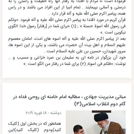
فرموده است تا مردم با اقتدا به رفتار آنها راه حقیقت و راستی را به
درستی و آسانی بپیمایند . تمام انبیا از این افراد می باشند و در راس
همه، پیامبر اکرم صلی الله علیه و آله قرار دارد .
قرآن کریم در مورد اقتدا به پیامبر اکرم صلی الله علیه و آله فرمود: «ولکم
فی رسول الله اسوة حسنة » ; (1) «برای شما در [رفتار] رسول خدا الگوی
نیکویی است .»
بعد از پیامبر اکرم صلی الله علیه و آله اسوه های امت، امامان معصوم
علیهم السلام و اهل بیت آن حضرت می باشند، و یکی از این اسوه ها،
سرور شهیدان، حسین بن علی علیه السلام است .
خود آن بزرگوار در نامه ای به سلیمان بن صرد خزاعی و مسیب و …
نوشت: «فلکم فی اسوة; (2) برای شما در رفتار من الگو است .»
مبانی مدیریت جهادی ، مطالبه امام خامنه ای روحی فداه در
گام دوم انقلاب اسلامی(۳)
دوشنبه - 18 فوریه 2019
همانطور که در بخش اول (کلیک
کنید)ودوم (کلیک کنید)این