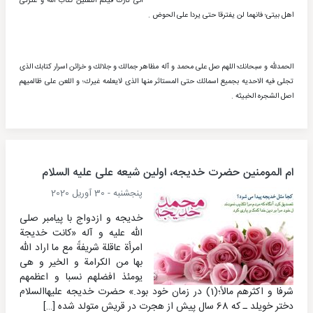
انی تارك فیكم الثقلین كتاب الله و عترتی
اهل بیتی؛ فانهما لن یفترقا حتی یردا علی الحوض .
الحمدلله و سبحانك؛ اللهم صل علی محمد و آله مظاهر جمالك و جلالك و خزائن اسرار كتابك الذی
تجلی فیه الاحدیه بجمیع اسمائك حتی المستاثر منها الذی لایعلمه غیرك؛ و اللعن علی ظالمیهم
اصل الشجره الخبیثه .
ام المومنین حضرت خدیجه، اولین شیعه علی علیه السلام
پنجشنبه - 30 آوریل 2020
خدیجه و ازدواج با پیامبر صلی
الله علیه و آله «کانت خدیجة
امرأة عاقلة شریفةً مع ما اراد الله
بها من الکرامة و الخیر و هی
یومئذ افضلهم نسبا و اعظمهم
شرفا و اکثرهم مالاً؛(1) در زمان خود بود.» حضرت خدیجه علیهاالسلام
دختر خویلد ـ که 68 سال پیش از هجرت در قریش متولد شده […]