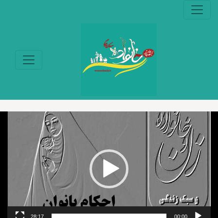
نمایشگر
ویدیو
28:17
00:00