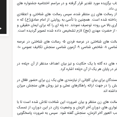
 برگزیده مورد تقدیر قرار گرفته و در مراسم اختتامیه جشنواره های
ث از رسالت های زن منتظر شده، سپس رسالت های شناختی و اعتقادی
پرداخته شده است. همچنین با تأسی به روایتی از امام صادق(ع) که «
یگری بالا می رود» توصیف نمودند. ده پله ای را که برای ایمان حقیقی و
غربت از حضرت مهدی (عج) لازم تشخیص داده شده تصویر گردیده است.
۱- جایگاه شناسی ۲- ضرورت شناسی ۳- وظیفه شناسی ۴-رسالت های شناختی در عرصه فردی ۵- رسالت های شناختی در عرصه
خانوادگی ۶- رسالت های شناختی در عرصه اجتماع ۷- رفتار شناسی ۸- شاخص شناسی ۹- آزمون شناسی سنجش تکالیف عمومی ۱۰-
 های ده گانه با یک حکایت و نیز بیان اهداف مدنظر از آن «پله» در
 در پایان هر یک از آن «پله» اشاره کرد.
گان برای بیان کلیّاتی از نیازمندی های یک زن برای حضور فعّال در
ویش را در جهت ارائه راهکارهای عملی و نیز روش های سنجش میزان
اشته اند
رسالت های زن منتظر و بیان ضرورت این شناخت تلاش شده است تا با
شواری های دوران آخر الزمان و وضعیت زنان در این دوران، از تمسک
ه صعب العبور آخر الزمان، سنجش گفته شود. سپس به ضرورت پاسخگویی