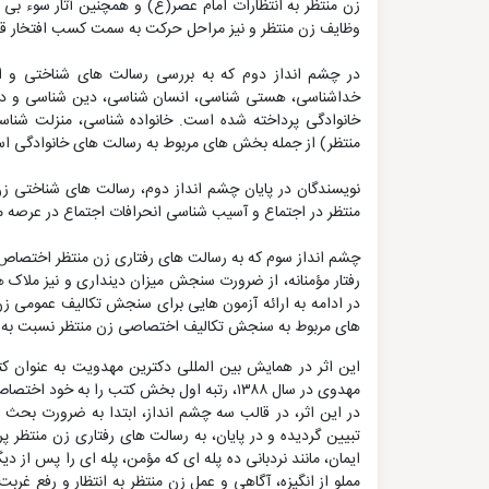
زن منتظر به انتظارات امام عصر(ع) و همچنین آثار سوء بی 
وظایف زن منتظر و نیز مراحل حرکت به سمت کسب افتخار قرار 
در چشم انداز دوم که به بررسی رسالت های شناختی و اع
خداشناسی، هستی شناسی، انسان شناسی، دین شناسی و دش
خانوادگی پرداخته شده است. خانواده شناسی، منزلت شناسی
منتظر) از جمله بخش های مربوط به رسالت های خانوادگی ا
نویسندگان در پایان چشم انداز دوم، رسالت های شناختی زن 
منتظر در اجتماع و آسیب شناسی انحرافات اجتماع در عرصه م
چشم انداز سوم که به رسالت های رفتاری زن منتظر اختصاص دارد
رفتار مؤمنانه، از ضرورت سنجش میزان دینداری و نیز ملا
در ادامه به ارائه آزمون هایی برای سنجش تکالیف عمومی زن
های مربوط به سنجش تکالیف اختصاصی زن منتظر نسبت به ا
این اثر در همایش بین المللی دکترین مهدویت به عنوان کتاب
مهدوی در سال ۱۳۸۸، رتبه اول بخش کتب را به خود اختصاص داد.
در این اثر، در قالب سه چشم انداز، ابتدا به ضرورت بح
تبیین گردیده و در پایان، به رسالت های رفتاری زن منتظر 
ایمان، مانند نردبانی ده پله ای که مؤمن، پله ای را پس از د
مملو از انگیزه، آگاهی و عمل زن منتظر به انتظار و رفع 