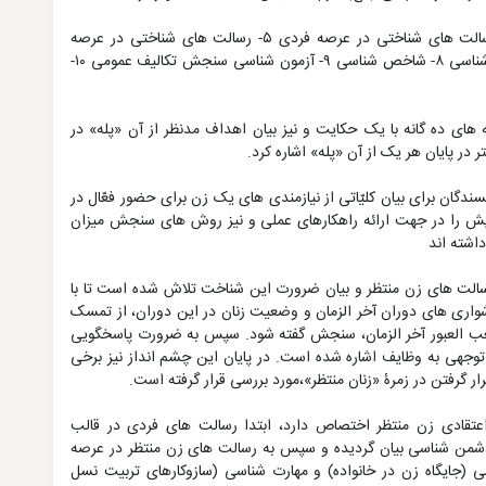
۱- جایگاه شناسی ۲- ضرورت شناسی ۳- وظیفه شناسی ۴-رسالت های شناختی در عرصه فردی ۵- رسالت های شناختی در عرصه
خانوادگی ۶- رسالت های شناختی در عرصه اجتماع ۷- رفتار شناسی ۸- شاخص شناسی ۹- آزمون شناسی سنجش تکالیف عمومی ۱۰-
 های ده گانه با یک حکایت و نیز بیان اهداف مدنظر از آن «پله» در
 در پایان هر یک از آن «پله» اشاره کرد.
گان برای بیان کلیّاتی از نیازمندی های یک زن برای حضور فعّال در
ویش را در جهت ارائه راهکارهای عملی و نیز روش های سنجش میزان
اشته اند
رسالت های زن منتظر و بیان ضرورت این شناخت تلاش شده است تا با
شواری های دوران آخر الزمان و وضعیت زنان در این دوران، از تمسک
ه صعب العبور آخر الزمان، سنجش گفته شود. سپس به ضرورت پاسخگویی
توجهی به وظایف اشاره شده است. در پایان این چشم انداز نیز برخی
گرفتن در زمرۀ «زنان منتظر»،مورد بررسی قرار گرفته است.
تقادی زن منتظر اختصاص دارد، ابتدا رسالت های فردی در قالب
من شناسی بیان گردیده و سپس به رسالت های زن منتظر در عرصه
 (جایگاه زن در خانواده) و مهارت شناسی (سازوکارهای تربیت نسل