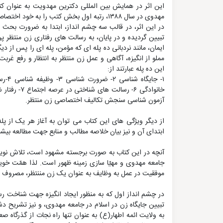
این اثر در همایش بین المللی دکترین مهدویت به عنوان کتاب
مهدوی در سال ۱۳۸۸، رتبه اول بخش کتب را به خود اختصاص داد.
در این اثر، در قالب سه چشم انداز، ابتدا به ضرورت بح
تبیین گردیده و در پایان، به رسالت های رفتاری زن منتظر 
ایمان، مانند نردبانی ده پله ای که مؤمن، پله ای را پس از د
مملو از انگیزه، آگاهی و عمل زن منتظر به انتظار و رفع 
این ده پله عبارتند از:
آزمون شناسی سنجش تکالیف اختصاصی زن منتظر.
از دیگر ویژگی های این کتاب می توان به آغاز هر یک از پله
ابتدای آن و نیز بیان خلاصه مطالب و منابع جهت مطالعه بیشتر
آنچه در این کتاب به صورت برجسته مشهود است، تلاش نویسند
جامعه مهدوی و مهیّا سازی زمینه ظهور است. لذا همّت خ
موفقیت در عمل به وظایف به عنوان یک زن مننتظر، مصروف د
در چشم انداز اول که به منظور ایجاد انگیزه جهت شناخت 
تبیین جایگاه زن در اسلام در جامعه مهدوی، و نیز تشریح د
به ولایت ائمه اطهار(ع) به عنوان تنها راه نجات از گذرگا