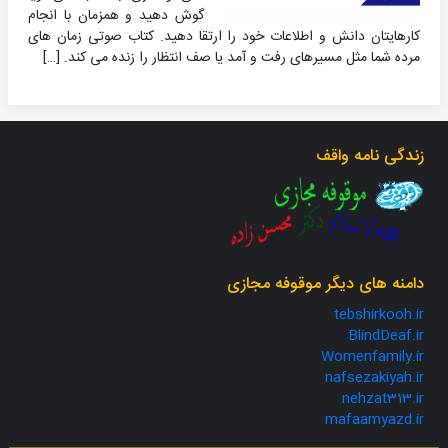
گوش دهید و همزمان با انجام
کارهایتان دانش و اطلاعات خود را ارتقا دهید. کتاب صوتی زمان های
مرده شما مثل مسیرهای رفت و آمد یا صف انتظار را زنده می کند. […]
زندگی نامه واقف
دامنه های دیگر موقوفه مجازی
tebshirkooh.ir
BlindDeaf.ir
Womenfamily.ir
nafsezakiyah.ir
nehzat313.ir
mafaamyazd.ir