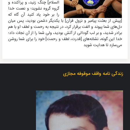
السلام‌] چنگ زنید، و پراکنده و
گروه گروه نشوید؛ و نعمت خدا
را بر خود یاد کنید آن گاه که
[پیش از بعثت پیامبر و نزول قرآن‌] با یکدیگر دشمن بودید، پس میان
دل‌هاى شما پیوند و الفت برقرار کرد، در نتیجه به رحمت و لطف او با هم
برادر شدید، و بر لب گودالى از آتش بودید، ولى شما را از آن نجات داد؛
خدا این گونه، نشانه‌هاى [قدرت، لطف و رحمت‌] خود را براى شما روشن
مى‌سازد تا هدایت شوید
زندگی نامه واقف موقوفه مجازی